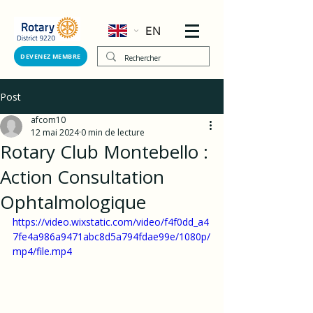
EN
DEVENEZ MEMBRE
Post
afcom10
12 mai 2024
0 min de lecture
Rotary Club Montebello :
Action Consultation
Ophtalmologique
https://video.wixstatic.com/video/f4f0dd_a4
7fe4a986a9471abc8d5a794fdae99e/1080p/
mp4/file.mp4