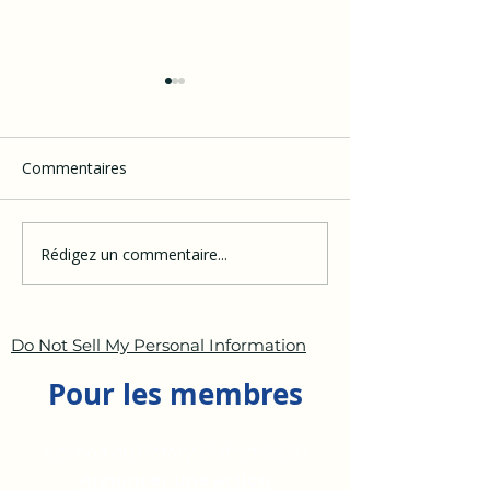
Commentaires
Rédigez un commentaire...
Rotary et Rotaract
Rotary Club Pa
Clubs de Madagascar :
Antananarivo
l’action Tolotànana
Iorenantsoa : S
Phase #1
Do Not Sell My Personal Information
Pour les membres
Agenda du Rotary District 9220
Annoncer une action