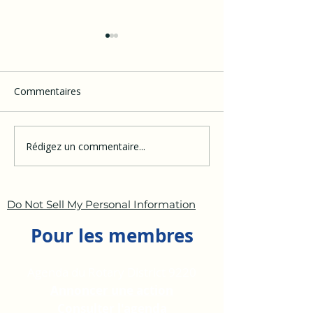
Commentaires
Rédigez un commentaire...
Rotary et Rotaract
Rotary Club Pa
Clubs de Madagascar :
Antananarivo
l’action Tolotànana
Iorenantsoa : S
Phase #1
Do Not Sell My Personal Information
Pour les membres
Agenda du Rotary District 9220
Annoncer une action
Consulter l'agenda